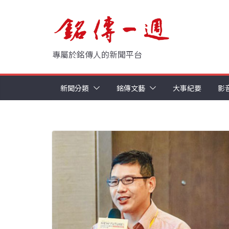
Skip
to
content
專屬於銘傳人的新聞平台
新聞分類
銘傳文藝
大事紀要
影