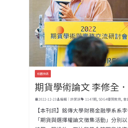
校園快訊
期貨學術論文 李修全
2022-12-23
編輯｜許棠詠
1147期
,
SDG4優質教育
,
會
【本刊訊】銘傳大學財務金融學系系李
「期貨與選擇權論文徵集活動」分別以