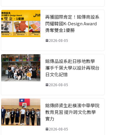
再獲國際肯定！銘傳商設系
閃耀韓國K-Design Award
勇奪雙金1優勝
2026-08-05
銘傳品設系赴日移地教學
攜手千葉大學以設計再現台
日文化記憶
2026-08-05
銘傳師資生赴橫濱中華學院
教育見習 提升跨文化教學
實力
2026-08-05