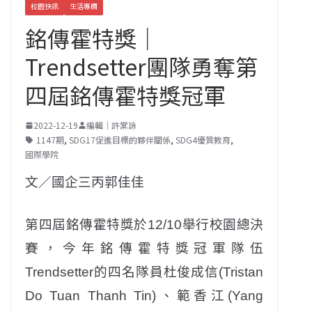
校園快訊
生活專欄
銘傳霍特獎｜
Trendsetter團隊勇奪第
四屆銘傳霍特獎冠軍
2022-12-19
編輯｜許棠詠
1147期
,
SDG17促進目標的夥伴關係
,
SDG4優質教育
,
國際學院
文／國企三丙郭佳佳
第四屆銘傳霍特獎於12/10舉行校園總決
賽，今年銘傳霍特獎冠軍隊伍
Trendsetter的四名隊員杜俊成信(Tristan
Do Tuan Thanh Tin)、範香江(Yang