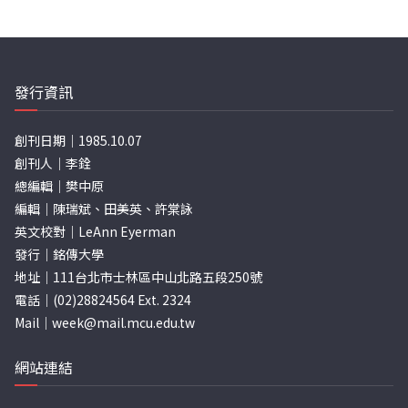
發行資訊
創刊日期｜1985.10.07
創刊人｜李銓
總編輯｜樊中原
編輯｜陳瑞斌、田美英、許棠詠
英文校對｜LeAnn Eyerman
發行｜銘傳大學
地址｜111台北市士林區中山北路五段250號
電話｜(02)28824564 Ext. 2324
Mail｜
week@mail.mcu.edu.tw
網站連結