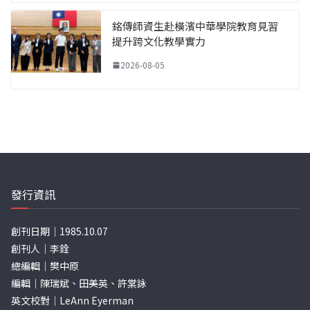
銘傳師資生赴橫濱中華學院教育見習
提升跨文化教學實力
2026-08-05
發行資訊
創刊日期｜1985.10.07
創刊人｜李銓
總編輯｜樊中原
編輯｜陳瑞斌、田美英、許棠詠
英文校對｜LeAnn Eyerman