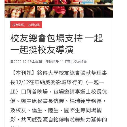
校友動態
校園快訊
校友總會包場支持 一起
一起挺校友導演
2022-12-19
編輯｜陳瑞斌
1147期
,
校友總會
【本刊訊】銘傳大學校友總會張献苓理事
長12/12在華納威秀影城舉行的〈一起一
起〉口碑首映場，包場邀請李選士校長伉
儷、樊中原秘書長伉儷、楊瑞蓮學務長，
及校友、僑生、陸生、國際生等同場觀
影，共同感受源自銘傳啦啦舞魅力延伸的