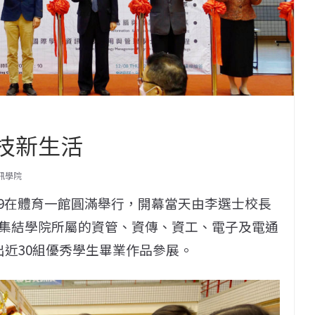
科技新生活
訊學院
7-9在體育一館圓滿舉行，開幕當天由李選士校長
集結學院所屬的資管、資傳、資工、電子及電通
出近30組優秀學生畢業作品參展。