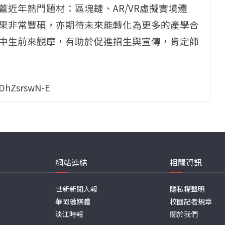
近年熱門題材：區塊鏈、AR/VR虛擬實境體
果非常豐碩，亦期待未來能轉化為更多的產學合
中生前來觀摩，有助於促進招生與宣傳，肯定師
BDhZsrswN-E
網站連結
相關資訊
世新新聞人報
隱私權聲明
華岡融媒體
校園記者規章
淡江時報
關於我們