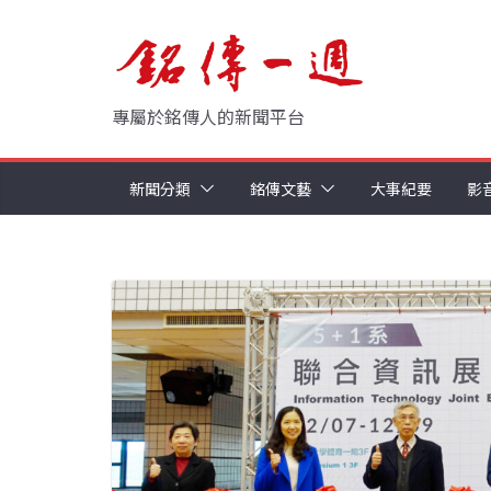
Skip
to
content
專屬於銘傳人的新聞平台
新聞分類
銘傳文藝
大事紀要
影