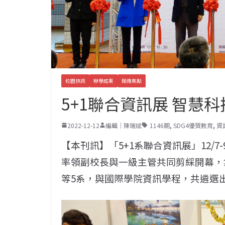
校園快訊
辦學成果
銘傳焦點
5+1聯合資訊展 智慧
2022-12-12
編輯｜陳瑞斌
1146期
,
SDG4優質教育
,
資
【本刊訊】「5+1系聯合資訊展」12/
率領副校長與一級主管共同剪綵開幕，
等5系，與國際學院資訊學程，共遴選