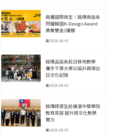
再獲國際肯定！銘傳商設系
閃耀韓國K-Design Award
勇奪雙金1優勝
2026-08-05
銘傳品設系赴日移地教學
攜手千葉大學以設計再現台
日文化記憶
2026-08-05
銘傳師資生赴橫濱中華學院
教育見習 提升跨文化教學
實力
2026-08-05