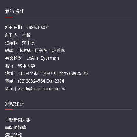
發行資訊
創刊日期｜1985.10.07
創刊人｜李銓
總編輯｜樊中原
編輯｜陳瑞斌、田美英、許棠詠
英文校對｜LeAnn Eyerman
發行｜銘傳大學
地址｜111台北市士林區中山北路五段250號
電話｜(02)28824564 Ext. 2324
Mail｜
week@mail.mcu.edu.tw
網站連結
世新新聞人報
華岡融媒體
淡江時報