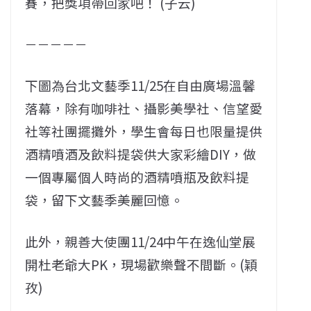
賽，把獎項帶回家吧！ (子云)
－－－－－
下圖為台北文藝季11/25在自由廣場溫馨
落幕，除有咖啡社、攝影美學社、信望愛
社等社團擺攤外，學生會每日也限量提供
酒精噴酒及飲料提袋供大家彩繪DIY，做
一個專屬個人時尚的酒精噴瓶及飲料提
袋，留下文藝季美麗回憶。
此外，親善大使團11/24中午在逸仙堂展
開杜老爺大PK，現場歡樂聲不間斷。(穎
孜)