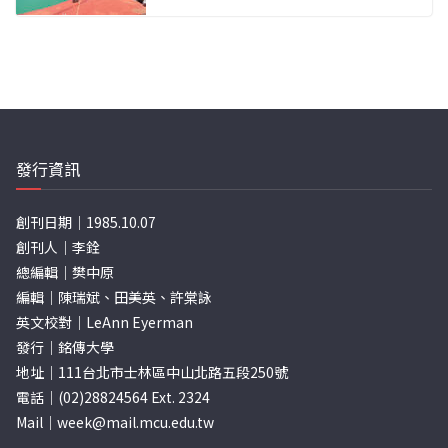
發行資訊
創刊日期｜1985.10.07
創刊人｜李銓
總編輯｜樊中原
編輯｜陳瑞斌、田美英、許棠詠
英文校對｜LeAnn Eyerman
發行｜銘傳大學
地址｜111台北市士林區中山北路五段250號
電話｜(02)28824564 Ext. 2324
Mail｜
week@mail.mcu.edu.tw