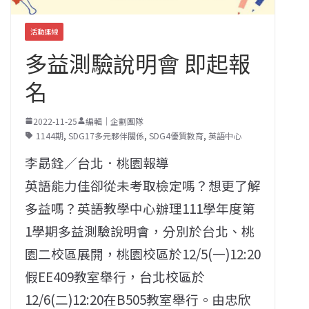
活動連線
多益測驗說明會 即起報
名
2022-11-25
編輯｜企劃團隊
1144期
,
SDG17多元夥伴關係
,
SDG4優質教育
,
英語中心
李勗銓／台北．桃園報導
英語能力佳卻從未考取檢定嗎？想更了解
多益嗎？英語教學中心辦理111學年度第
1學期多益測驗說明會，分別於台北、桃
園二校區展開，桃園校區於12/5(一)12:20
假EE409教室舉行，台北校區於
12/6(二)12:20在B505教室舉行。由忠欣