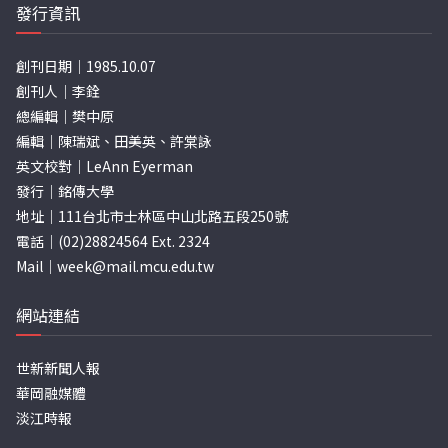
發行資訊
創刊日期｜1985.10.07
創刊人｜李銓
總編輯｜樊中原
編輯｜陳瑞斌、田美英、許棠詠
英文校對｜LeAnn Eyerman
發行｜銘傳大學
地址｜111台北市士林區中山北路五段250號
電話｜(02)28824564 Ext. 2324
Mail｜
week@mail.mcu.edu.tw
網站連結
世新新聞人報
華岡融媒體
淡江時報