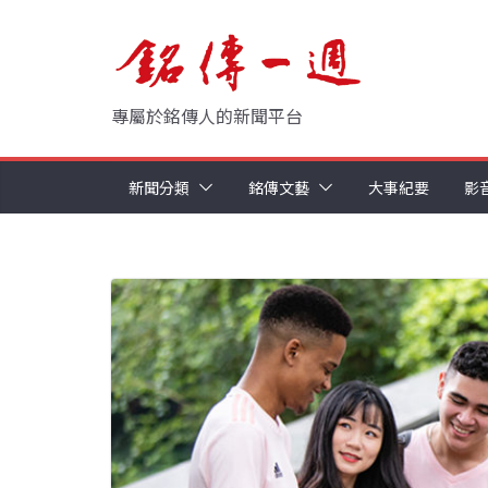
Skip
to
content
專屬於銘傳人的新聞平台
新聞分類
銘傳文藝
大事紀要
影