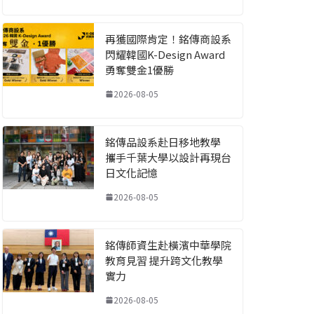
再獲國際肯定！銘傳商設系
閃耀韓國K-Design Award
勇奪雙金1優勝
2026-08-05
銘傳品設系赴日移地教學
攜手千葉大學以設計再現台
日文化記憶
2026-08-05
銘傳師資生赴橫濱中華學院
教育見習 提升跨文化教學
實力
2026-08-05