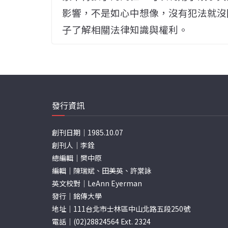
影響，不是如心中想像，沒有犯法就沒
子了解相關法律知識與權利。
發行資訊
創刊日期｜1985.10.07
創刊人｜李銓
總編輯｜樊中原
編輯｜陳瑞斌、田美英、許棠詠
英文校對｜LeAnn Eyerman
發行｜銘傳大學
地址｜111台北市士林區中山北路五段250號
電話｜(02)28824564 Ext. 2324