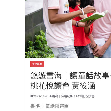
生活專欄
悠遊書海｜讀童話故事
桃花悅讀會 黃筱涵
2022-11-21
編輯｜陳瑞斌
1143期
,
悅讀會
書 名：童話陪審團