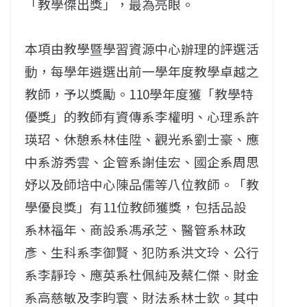
「教學傑出獎」，最為亮眼。
本項由教學暨學習資源中心辦理的評選活
動，每學年遴選出前一學年度教學卓越之
教師，予以獎勵。110學年度獲「教學特
優獎」的教師有資傳系李權明、心理系許
瑛玿、休憩系林佳陞、觀光系劉士豪、應
中系游秀雲、企管系謝佳宏、國企系周思
妤以及師培中心陳品儒等八位教師。「教
學優良獎」有11位教師獲獎，包括品設
系林福年、商設系馮承芝、醫管系林政
彥、生科系李御賢、犯防系洪文玲、公行
系李靜玲、應英系杜佩純及蔡仁傑、財金
系高慈敏及李盷寰、財法系林士欽。其中