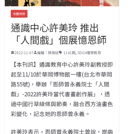
校園快訊
通識中心許美玲 推出
「人間戲」個展憶恩師
2022-11-07
編輯｜陳瑞斌
1141期
,
SDG4優質教育
【本刊訊】通識教育中心許美玲副教授即
起至11/10於華岡博物館一樓(台北市華岡
路55號)，舉辦「恩師曾永義院士「人間
戲」-2022許美玲當代書畫創作展」，透
過中國行草線條與節奏，融合西方油畫色
彩變化，記念她的恩師曾永義。
許美玲表示，恩師曾永義院士曾說，崑曲