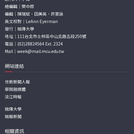
總編輯｜樊中原
編輯｜陳瑞斌、田美英、許棠詠
英文校對｜LeAnn Eyerman
發行｜銘傳大學
地址｜111台北市士林區中山北路五段250號
電話｜(02)28824564 Ext. 2324
Mail｜
week@mail.mcu.edu.tw
網站連結
世新新聞人報
華岡融媒體
淡江時報
銘傳大學
銘報新聞
相關資訊