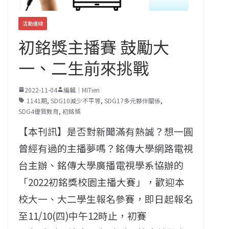
活動連線
初銘獎主播賽 鼓勵大
一、二生前來挑戰
2022-11-04
編輯｜MITien
1141期
,
SDG10減少不平等
,
SDG17多元夥伴關係
,
SDG4優質教育
,
初銘獎
【本刊訊】是否對新聞滿有熱誠？想一圓
曾經有過的主播夢嗎？銘傳大學網路電視
台主辦、銘傳大學廣播電視學系協辦的
「2022初銘獎校園主播大賽」，歡迎本
校大一、大二學生報名參賽，即日起報名
至11/10(四)中午12時止，初賽