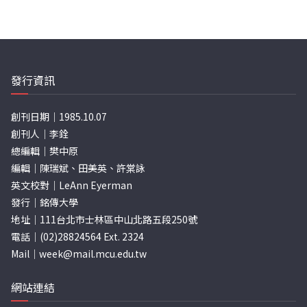
發行資訊
創刊日期｜1985.10.07
創刊人｜李銓
總編輯｜樊中原
編輯｜陳瑞斌、田美英、許棠詠
英文校對｜LeAnn Eyerman
發行｜銘傳大學
地址｜111台北市士林區中山北路五段250號
電話｜(02)28824564 Ext. 2324
Mail｜
week@mail.mcu.edu.tw
網站連結