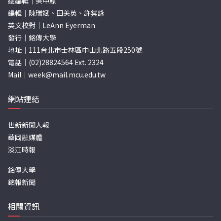
總編輯｜樊中原
編輯｜陳瑞斌、田美英、許棠詠
英文校對｜LeAnn Eyerman
發行｜銘傳大學
地址｜111台北市士林區中山北路五段250號
電話｜(02)28824564 Ext. 2324
Mail｜
week@mail.mcu.edu.tw
網站連結
世新新聞人報
華岡融媒體
淡江時報
銘傳大學
銘報新聞
相關資訊