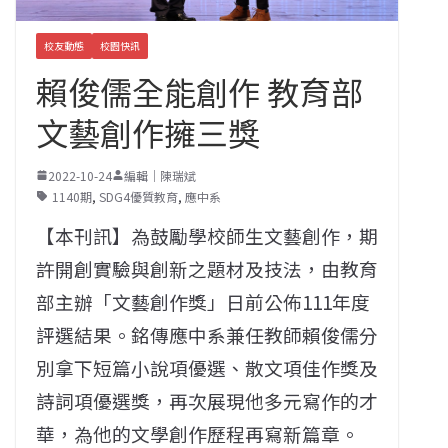
校友動態
校園快訊
賴俊儒全能創作 教育部
文藝創作擁三獎
2022-10-24
編輯｜陳瑞斌
1140期
,
SDG4優質教育
,
應中系
【本刊訊】為鼓勵學校師生文藝創作，期
許開創實驗與創新之題材及技法，由教育
部主辦「文藝創作獎」日前公佈111年度
評選結果。銘傳應中系兼任教師賴俊儒分
別拿下短篇小說項優選、散文項佳作獎及
詩詞項優選獎，再次展現他多元寫作的才
華，為他的文學創作歷程再寫新篇章。