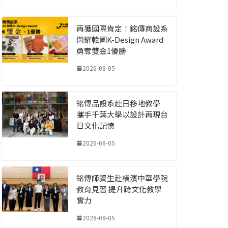
再獲國際肯定！銘傳商設系
閃耀韓國K-Design Award
勇奪雙金1優勝
2026-08-05
銘傳品設系赴日移地教學
攜手千葉大學以設計再現台
日文化記憶
2026-08-05
銘傳師資生赴橫濱中華學院
教育見習 提升跨文化教學
實力
2026-08-05