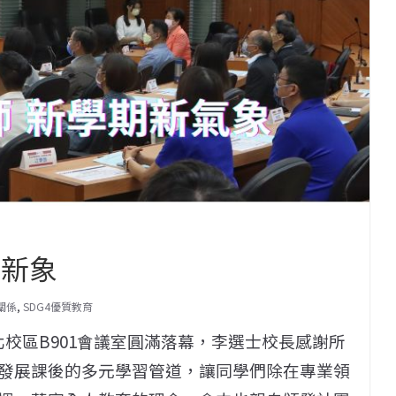
展新象
關係
,
SDG4優質教育
北校區B901會議室圓滿落幕，李選士校長感謝所
發展課後的多元學習管道，讓同學們除在專業領