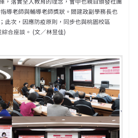
揮，落實全人教育的理念，會中也親自頒發社團
團的指導老師與輔導老師獎狀。閻建政副學務長也
；此次，因應防疫原則，同步也與桃園校區
並綜合座談。 (文／林昱佳)