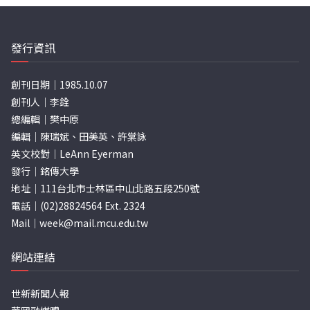
發行資訊
創刊日期｜1985.10.07
創刊人｜李銓
總編輯｜樊中原
編輯｜陳瑞斌、田美英、許棠詠
英文校對｜LeAnn Eyerman
發行｜銘傳大學
地址｜111台北市士林區中山北路五段250號
電話｜(02)28824564 Ext. 2324
Mail｜
week@mail.mcu.edu.tw
網站連結
世新新聞人報