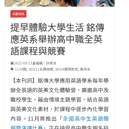
校園快訊
提早體驗大學生活 銘傳
應英系舉辦高中職全英
語課程與競賽
2022-09-13
編輯｜許棠詠
1134期
,
SDG11永續城鄉
,
SDG4優質教育
,
應英系
【本刊訊】銘傳大學應用英語學系每年舉
辦全英語的英美文化體驗營，廣邀高中及
職校學生，藉由情境主題學習，結合英語
與英美文化素材，於課程中逐步內化學習
內容。11月將推出「
全國高中生英語簡
報暨演講比賽
」正在接受高中職生報名挑