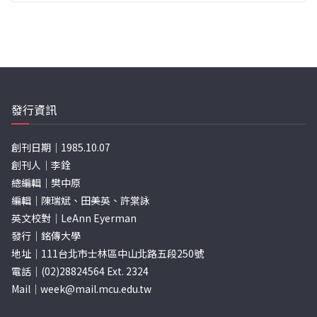
發行資訊
創刊日期｜1985.10.07
創刊人｜李銓
總編輯｜樊中原
編輯｜陳瑞斌、田美英、許棠詠
英文校對｜LeAnn Eyerman
發行｜銘傳大學
地址｜111台北市士林區中山北路五段250號
電話｜(02)28824564 Ext. 2324
Mail｜
week@mail.mcu.edu.tw