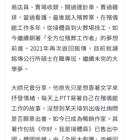
商店員、賣場收銀、開過運鈔車、賣過雞
排、當過看護，最後踏入殯葬業，在殯儀
館工作多年，從接體員到火葬場技工，如
今繼續朝著「全方位殯葬工作者」的夢想
前進。2021年再次返回銘傳，目前就讀
銘傳公行所碩士在職專班，繼續未完的大
學夢。
大師兄曾分享，他原先只是想靠著文字來
抒發情緒，每天上PTT寫著自己在殯儀館
工作的故事，沒想到某天接到出版社詢問
是否願意出書，如今已成為暢銷作家。其
著作包括《你好，我是接體員》已售出中
國、韓國版權，由「全民大劇團」改編同