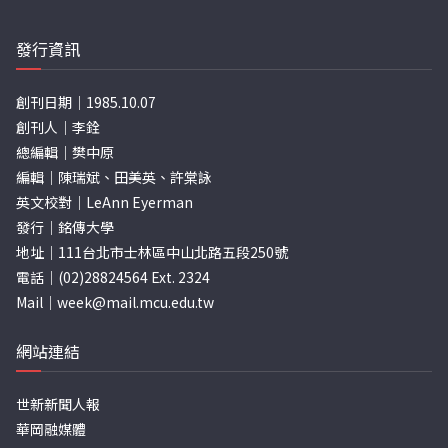
發行資訊
創刊日期｜1985.10.07
創刊人｜李銓
總編輯｜樊中原
編輯｜陳瑞斌、田美英、許棠詠
英文校對｜LeAnn Eyerman
發行｜銘傳大學
地址｜111台北市士林區中山北路五段250號
電話｜(02)28824564 Ext. 2324
Mail｜
week@mail.mcu.edu.tw
網站連結
世新新聞人報
華岡融媒體