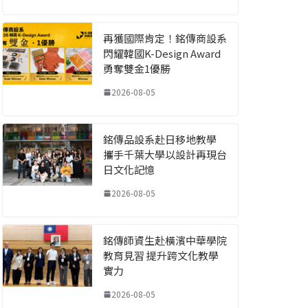
再獲國際肯定！銘傳商設系
閃耀韓國K-Design Award
勇奪雙金1優勝
2026-08-05
銘傳品設系赴日移地教學
攜手千葉大學以設計再現台
日文化記憶
2026-08-05
銘傳師資生赴橫濱中華學院
教育見習 提升跨文化教學
實力
2026-08-05