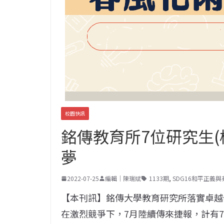
校園快訊
銘傳教育所7位研究生(
夢
2022-07-25
編輯｜陳瑞斌
1133期
,
SDG16和平正義
【本刊訊】銘傳大學教育研究所落實卓越
在激烈競爭下，7月陸續傳來捷報，計有