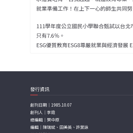
就業準備工作！在上下一心的師生共同努
111學年度公立國民小學聯合甄試以台北市
只有7.6％。
ESG優質教育ESG8尊嚴就業與經濟發展 
發行資訊
創刊日期｜1985.10.07
創刊人｜李銓
總編輯｜樊中原
編輯｜陳瑞斌、田美英、許棠詠