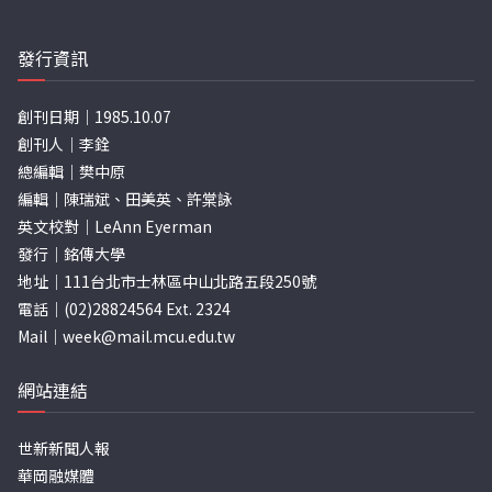
發行資訊
創刊日期｜1985.10.07
創刊人｜李銓
總編輯｜樊中原
編輯｜陳瑞斌、田美英、許棠詠
英文校對｜LeAnn Eyerman
發行｜銘傳大學
地址｜111台北市士林區中山北路五段250號
電話｜(02)28824564 Ext. 2324
Mail｜
week@mail.mcu.edu.tw
網站連結
世新新聞人報
華岡融媒體