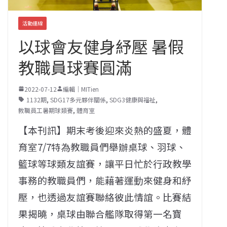
活動連線
以球會友健身紓壓 暑假
教職員球賽圓滿
2022-07-12
編輯｜MITien
1132期
,
SDG17多元夥伴關係
,
SDG3健康與福祉
,
教職員工暑期球類賽
,
體育室
【本刊訊】期末考後迎來炎熱的盛夏，體
育室7/7特為教職員們舉辦桌球、羽球、
籃球等球類友誼賽，讓平日忙於行政教學
事務的教職員們，能藉著運動來健身和紓
壓，也透過友誼賽聯絡彼此情誼。比賽結
果揭曉，桌球由聯合艦隊取得第一名寶