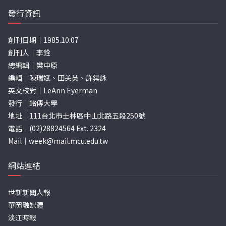
發行資訊
創刊日期｜1985.10.07
創刊人｜李銓
總編輯｜樊中原
編輯｜陳瑞斌、田美英、許棠詠
英文校對｜LeAnn Eyerman
發行｜銘傳大學
地址｜111台北市士林區中山北路五段250號
電話｜(02)28824564 Ext. 2324
Mail｜
week@mail.mcu.edu.tw
網站連結
世新新聞人報
華岡融媒體
淡江時報