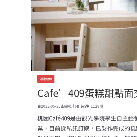
活動連線
Cafe’409蛋糕甜點
2022-05-20
編輯｜MITien
1128期
桃園Café409是由觀光學院學生自主經
業，目前採私訊訂購，已製作完成的糕