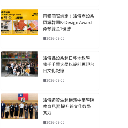
再獲國際肯定！銘傳商設系
閃耀韓國K-Design Award
勇奪雙金1優勝
2026-08-05
銘傳品設系赴日移地教學
攜手千葉大學以設計再現台
日文化記憶
2026-08-05
銘傳師資生赴橫濱中華學院
教育見習 提升跨文化教學
實力
2026-08-05