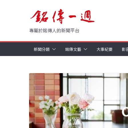
Skip
to
content
專屬於銘傳人的新聞平台
新聞分類
銘傳文藝
大事紀要
影