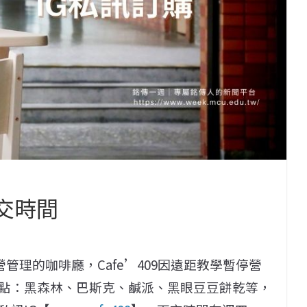
面交時間
營管理的咖啡廳，Cafe’409因遠距教學暫停營
點：黑森林、巴斯克、鹹派、黑眼豆豆餅乾等，