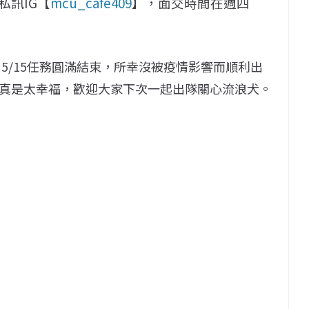
私訊IG【
mcu_cafe409
】，面交時間在週四
5/15任務圓滿結束，所幸沒被疫情影響而順利出
真是太幸福，歡迎大家下次一起出隊關心流浪犬。