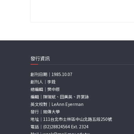
發行資訊
創刊日期｜1985.10.07
創刊人｜李銓
總編輯｜樊中原
編輯｜陳瑞斌、田美英、許棠詠
英文校對｜LeAnn Eyerman
發行｜銘傳大學
地址｜111台北市士林區中山北路五段250號
電話｜(02)28824564 Ext. 2324