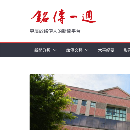
Skip
to
content
專屬於銘傳人的新聞平台
新聞分類
銘傳文藝
大事紀要
影