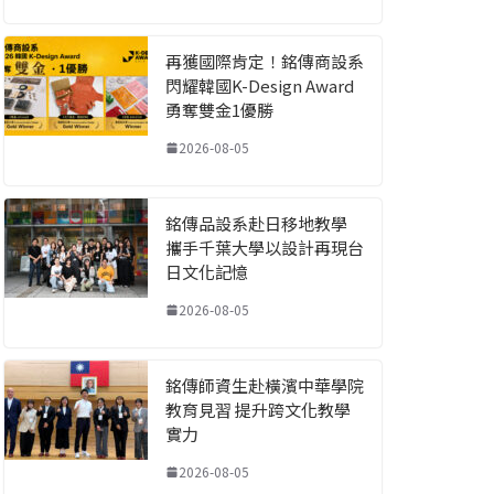
再獲國際肯定！銘傳商設系
閃耀韓國K-Design Award
勇奪雙金1優勝
2026-08-05
銘傳品設系赴日移地教學
攜手千葉大學以設計再現台
日文化記憶
2026-08-05
銘傳師資生赴橫濱中華學院
教育見習 提升跨文化教學
實力
2026-08-05