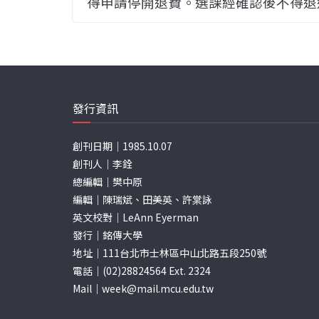
得申請停開退費。選課經確認後不得退
發行資訊
創刊日期｜1985.10.07
創刊人｜李銓
總編輯｜樊中原
編輯｜陳瑞斌、田美英、許棠詠
英文校對｜LeAnn Eyerman
發行｜銘傳大學
地址｜111台北市士林區中山北路五段250號
電話｜(02)28824564 Ext. 2324
Mail｜
week@mail.mcu.edu.tw