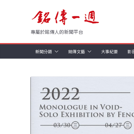
Skip
to
content
專屬於銘傳人的新聞平台
新聞分類
銘傳文藝
大事紀要
影