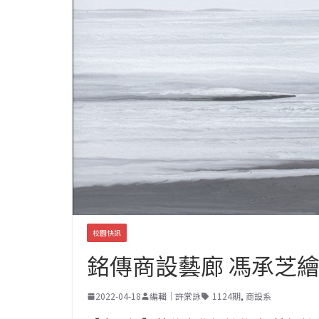
校園快訊
銘傳商設藝廊 馮承芝
2022-04-18
編輯｜許棠詠
1124期
,
商設系