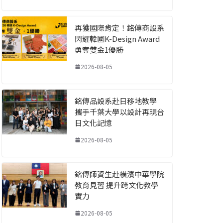
再獲國際肯定！銘傳商設系
閃耀韓國K-Design Award
勇奪雙金1優勝
2026-08-05
銘傳品設系赴日移地教學
攜手千葉大學以設計再現台
日文化記憶
2026-08-05
銘傳師資生赴橫濱中華學院
教育見習 提升跨文化教學
實力
2026-08-05