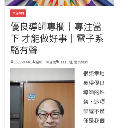
生活專欄
優良導師專欄｜專注當
下 才能做好事｜電子系
駱有聲
2022-03-01
編輯｜陳瑞斌
1118期
,
優良導師
很榮幸地
獲得優良
導師的殊
榮，這項
榮耀不僅
僅是我個