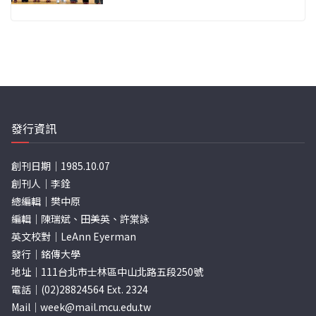
發行資訊
創刊日期｜1985.10.07
創刊人｜李銓
總編輯｜樊中原
編輯｜陳瑞斌、田美英、許棠詠
英文校對｜LeAnn Eyerman
發行｜銘傳大學
地址｜111台北市士林區中山北路五段250號
電話｜(02)28824564 Ext. 2324
Mail｜
week@mail.mcu.edu.tw