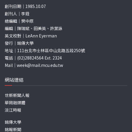
創刊日期｜1985.10.07
創刊人｜李銓
總編輯｜樊中原
編輯｜陳瑞斌、田美英、許棠詠
英文校對｜LeAnn Eyerman
發行｜銘傳大學
地址｜111台北市士林區中山北路五段250號
電話｜(02)28824564 Ext. 2324
Mail｜
week@mail.mcu.edu.tw
網站連結
世新新聞人報
華岡融媒體
淡江時報
銘傳大學
銘報新聞