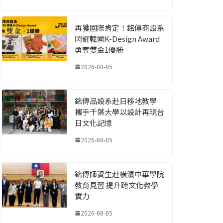
再獲國際肯定！銘傳商設系
閃耀韓國K-Design Award
勇奪雙金1優勝
2026-08-05
銘傳品設系赴日移地教學
攜手千葉大學以設計再現台
日文化記憶
2026-08-05
銘傳師資生赴橫濱中華學院
教育見習 提升跨文化教學
實力
2026-08-05