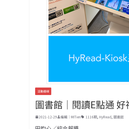
活動連線
圖書館｜閱讀E點通 好
2021-12-29
編輯｜MITien
1116期
,
HyRead
,
圖書館
田昀心／綜合報導