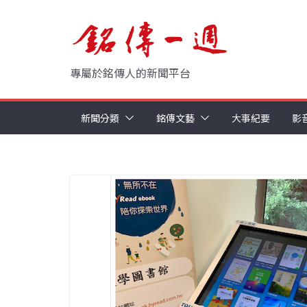
Skip
to
content
專屬於銘傳人的新聞平台
新聞分類
銘傳文藝
大事紀要
影