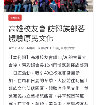
校友動態
高雄校友會 訪鄒族部茖
體驗原民文化
2021-12-15
編輯｜陳瑞斌
1113期
,
高雄校友會
【本刊訊】高雄校友會繼11/26的會員大
會後，葉彩娟會長12/4再辦嘉義鄒族部落
一日遊活動，吸引40位校友和眷屬參
加。在風和日麗的冬季，大家前往阿里山
鄒族文化部落園區，體驗原住民文化，並
赴嘉義市立美術館觀賞，共享龍岡蒸籠
宴。在文化、藝術、美食中，高雄校友共