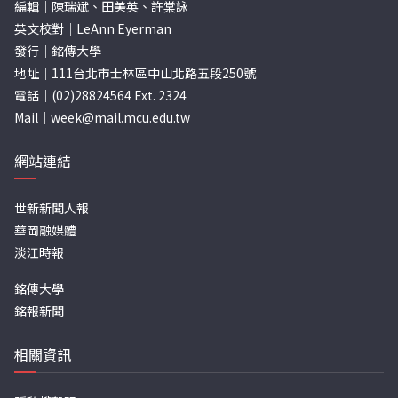
編輯｜陳瑞斌、田美英、許棠詠
英文校對｜LeAnn Eyerman
發行｜銘傳大學
地址｜111台北市士林區中山北路五段250號
電話｜(02)28824564 Ext. 2324
Mail｜
week@mail.mcu.edu.tw
網站連結
世新新聞人報
華岡融媒體
淡江時報
銘傳大學
銘報新聞
相關資訊