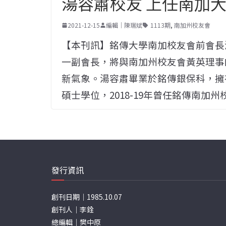
湯容肅校友 上任南加
2021-12-15
編輯｜陳瑞斌
1113期
,
南加州校友會
【本刊訊】銘傳大學南加校友會前會長湯
一副會長，將與南加州校友會黃英理事
新氣象。湯容肅畢業於銘傳銀保科，擁
碩士學位，2018-19年曾任銘傳南加
發行資訊
創刊日期｜1985.10.07
創刊人｜李銓
總編輯｜樊中原