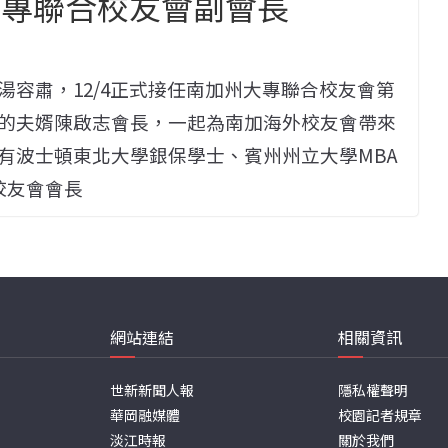
大專聯合校友會副會長
容肅，12/4正式接任南加州大專聯合校友會第
的夫婿陳啟志會長，一起為南加海外校友會帶來
有波士頓東北大學銀保學士、賓州州立大學MBA
州校友會會長
網站連結
相關資訊
世新新聞人報
隱私權聲明
華岡融媒體
校園記者規章
淡江時報
關於我們