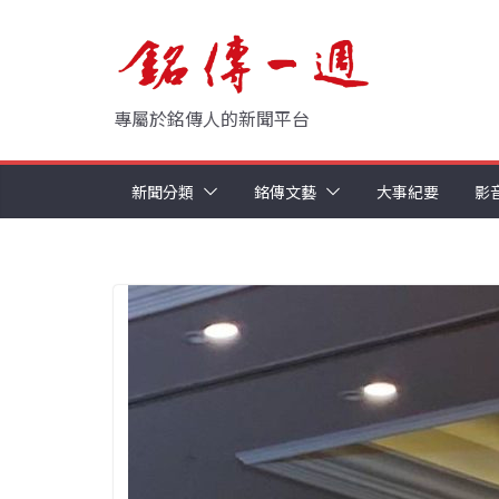
Skip
to
content
專屬於銘傳人的新聞平台
新聞分類
銘傳文藝
大事紀要
影