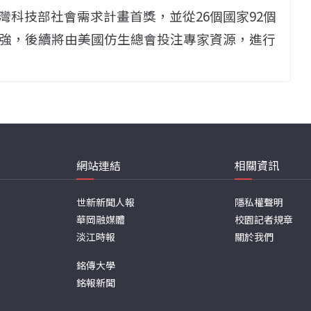
灣科技部社會需求計畫首獎，並從
26
個國家
92
個
強，後續將由美國仿生總會投注專家資源，進行
網站連結
相關資訊
世新新聞人報
隱私權聲明
華岡融媒體
校園記者規章
淡江時報
關於我們
銘傳大學
銘報新聞