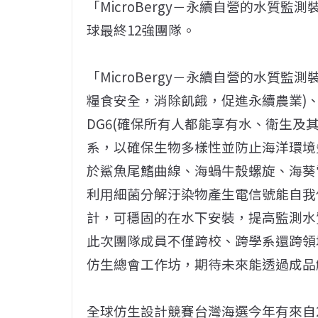
「MicroBergy－永續自營的水質
球最終12強團隊。
「
MicroBergy
－永續自營的水質監測裝
糧食安全，消除飢餓，
促進永續農業
)
DG6(
確保所有人都能享有水、衛生及
系，
以確保生物多樣性並防止海洋環境
於鯊魚尾鰭曲線、海蝸牛殼螺旋、
海葵
利用細菌分解汙染物產生電信號能自我
計，可穩固的在水下安裝，
提高監測水
此次團隊成員不僅跨校、跨學系還跨領
仿生總會工作坊，期待未來能透過成品
全球仿生設計競賽台灣海選今年有來自2