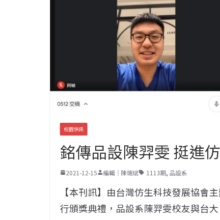
校園快訊
銘傳品設陳羿雯 挺進仿
2021-12-15
編輯｜陳瑞斌
1113期
,
品設系
【本刊訊】由台灣仿生科技發展協會主辦「
行頒獎典禮，品設系陳羿雯校友與台大