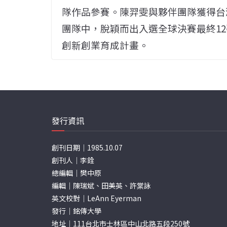
隊作品參賽。陳羿雯與夥伴團隊獲得台
團隊
中，脫穎而出入選全球決賽最終
12
創新創業育成計畫。
發行資訊
創刊日期｜1985.10.07
創刊人｜李銓
總編輯｜樊中原
編輯｜陳瑞斌、田美英、許棠詠
英文校對｜LeAnn Eyerman
發行｜銘傳大學
地址｜111台北市士林區中山北路五段250號