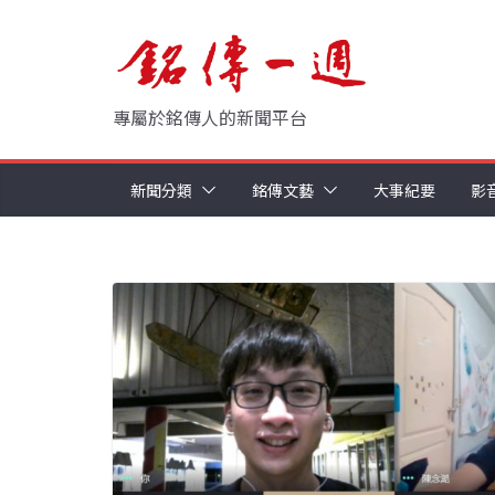
Skip
to
content
專屬於銘傳人的新聞平台
新聞分類
銘傳文藝
大事紀要
影