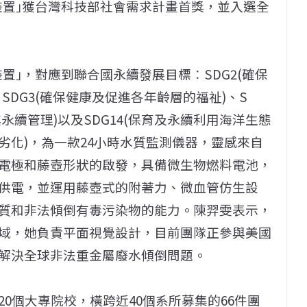
監測裝置｣獲台灣科技部社會需求計畫首獎，並入選全
置｣，
對應到聯合國永續發展目標︰
SDG2(
確保
、
SDG3(
確保健康及促進各年齡層的福祉
)
、
S
其永續管理
)
以及
SDG1
4(
保育及永續利用海洋生態
劣化
)
，為一款
24
小時水質監測
儀器，靈感來自
電極和藤壺形狀的啟發，具備微生物燃料電池，
供電，
並運用藤壺式的附著力、微血管
仿生
設
質和非法傾倒有毒污染物的能力。陳羿雯表示，
域，她負責平面視覺設計，目前團隊正參與美國
解決全球非法重金屬廢水傾倒問題。
0個大專院校，橫跨近40個系所募集的66件團