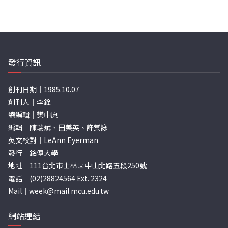
發行資訊
創刊日期｜1985.10.07
創刊人｜李銓
總編輯｜樊中原
編輯｜陳瑞斌、田美英、許棠詠
英文校對｜LeAnn Eyerman
發行｜銘傳大學
地址｜111台北市士林區中山北路五段250號
電話｜(02)28824564 Ext. 2324
Mail｜
week@mail.mcu.edu.tw
網站連結