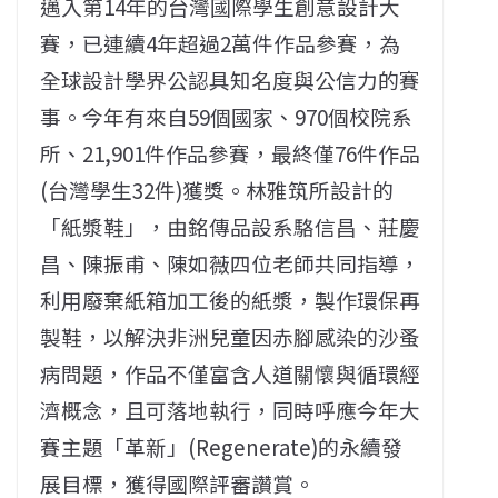
邁入第14年的台灣國際學生創意設計大
賽，已連續4年超過2萬件作品參賽，為
全球設計學界公認具知名度與公信力的賽
事。今年有來自59個國家、970個校院系
所、21,901件作品參賽，最終僅76件作品
(台灣學生32件)獲獎。
林雅筑所設計的
「紙漿鞋」，由銘傳品設系駱信昌、莊慶
昌、陳振甫、陳如薇四位老師共同指導，
利用廢棄紙箱加工後的紙漿，製作環保再
製鞋，以解決非洲兒童因赤腳感染的沙蚤
病問題，作品不僅富含人道關懷與循環經
濟概念，且可落地執行，同時呼應今年大
賽主題「革新」(Regenerate)的永續發
展目標，獲得國際評審讚賞。