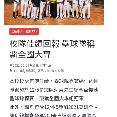
活動連線
運動天地
校隊佳績回報 壘球隊稱
覇全國大專
2021-12-09
編輯｜MITien
1113期
,
壘球隊
,
男足校隊
,
龍舟校隊
本校校隊再傳佳績，壘球隊靠著絕佳的團
隊默契於12/5參加陳河東先生紀念盃慢速
壘球錦標賽，榮獲全國大專組冠軍。
此外，龍舟校隊12/4-5參加2021高雄全國
龍舟錦標賽榮獲200米直道競賽大專混合