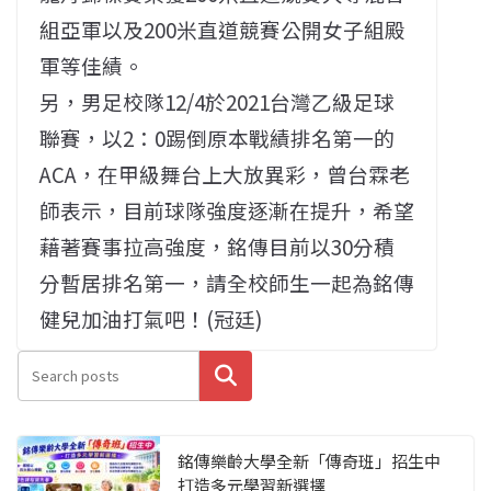
組亞軍以及200米直道競賽公開女子組殿
軍等佳績。
另，男足校隊12/4於2021台灣乙級足球
聯賽，以2：0踢倒原本戰績排名第一的
ACA，在甲級舞台上大放異彩，曾台霖老
師表示，目前球隊強度逐漸在提升，希望
藉著賽事拉高強度，銘傳目前以30分積
分暫居排名第一，請全校師生一起為銘傳
健兒加油打氣吧！(冠廷)
搜尋
銘傳樂齡大學全新「傳奇班」招生中
打造多元學習新選擇