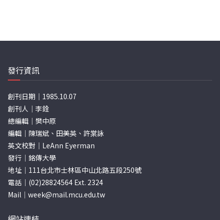
發行資訊
創刊日期｜1985.10.07
創刊人｜李銓
總編輯｜樊中原
編輯｜陳瑞斌、田美英、許棠詠
英文校對｜LeAnn Eyerman
發行｜銘傳大學
地址｜111台北市士林區中山北路五段250號
電話｜(02)28824564 Ext. 2324
Mail｜
week@mail.mcu.edu.tw
網站連結