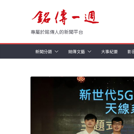
Skip
to
content
專屬於銘傳人的新聞平台
新聞分類
銘傳文藝
大事紀要
影