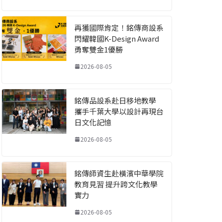
再獲國際肯定！銘傳商設系
閃耀韓國K-Design Award
勇奪雙金1優勝
2026-08-05
銘傳品設系赴日移地教學
攜手千葉大學以設計再現台
日文化記憶
2026-08-05
銘傳師資生赴橫濱中華學院
教育見習 提升跨文化教學
實力
2026-08-05