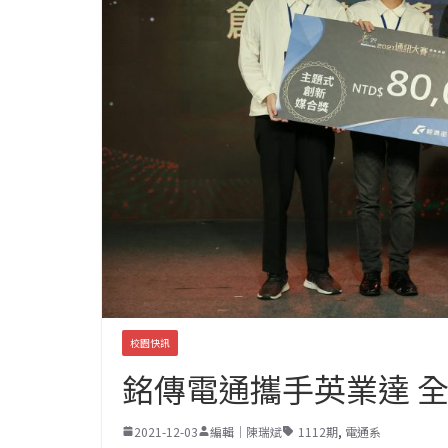
校園快訊
銘傳電通攜手英業達 
2021-12-03
編輯｜陳瑞斌
1112期
,
電通系