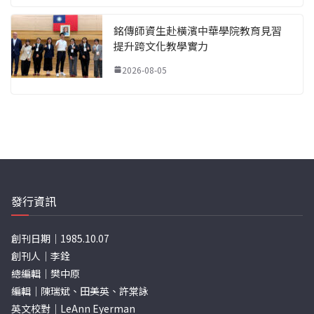
銘傳師資生赴橫濱中華學院教育見習
提升跨文化教學實力
2026-08-05
發行資訊
創刊日期｜1985.10.07
創刊人｜李銓
總編輯｜樊中原
編輯｜陳瑞斌、田美英、許棠詠
英文校對｜LeAnn Eyerman