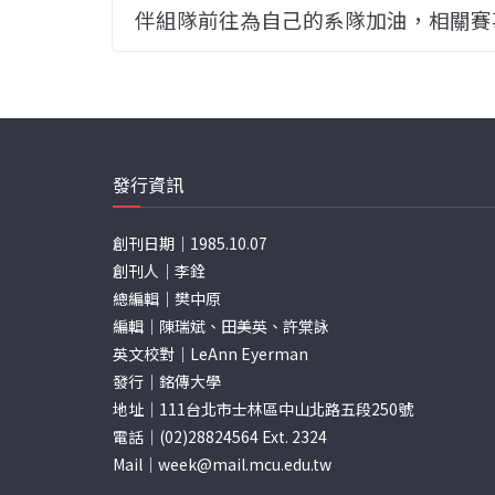
伴組隊前往為自己的系隊加油，相關賽
發行資訊
創刊日期｜1985.10.07
創刊人｜李銓
總編輯｜樊中原
編輯｜陳瑞斌、田美英、許棠詠
英文校對｜LeAnn Eyerman
發行｜銘傳大學
地址｜111台北市士林區中山北路五段250號
電話｜(02)28824564 Ext. 2324
Mail｜
week@mail.mcu.edu.tw