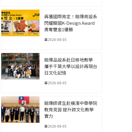
再獲國際肯定！銘傳商設系
閃耀韓國K-Design Award
勇奪雙金1優勝
2026-08-05
銘傳品設系赴日移地教學
攜手千葉大學以設計再現台
日文化記憶
2026-08-05
銘傳師資生赴橫濱中華學院
教育見習 提升跨文化教學
實力
2026-08-05