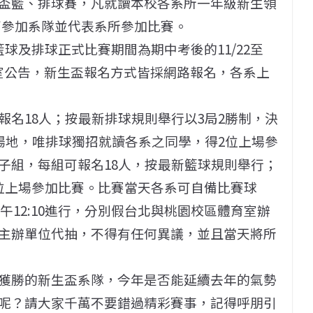
盃籃、排球賽，凡就讀本校各系所一年級新生領
均可參加系隊並代表系所參加比賽。
0，籃球及排球正式比賽期間為期中考後的11/22至
育室公告，新生盃報名方式皆採網路報名，各系上
名18人；按最新排球規則舉行以3局2勝制，決
場地，唯排球獨招就讀各系之同學，得2位上場參
子組，每組可報名18人，按最新籃球規則舉行；
位上場參加比賽。比賽當天各系可自備比賽球
中午12:10進行，分別假台北與桃園校區體育室辦
主辦單位代抽，不得有任何異議，並且當天將所
獲勝的新生盃系隊，今年是否能延續去年的氣勢
呢？請大家千萬不要錯過精彩賽事，記得呼朋引