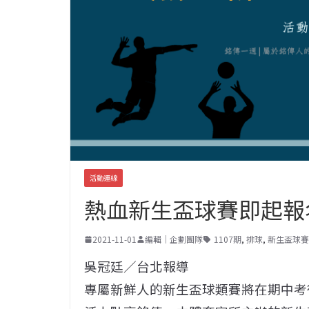
活動連線
熱血新生盃球賽即起報
2021-11-01
編輯｜企劃團隊
1107期
,
排球
,
新生盃球賽
吳冠廷／台北報導
專屬新鮮人的新生盃球類賽將在期中考