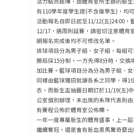
活力點亮銘傳，由體育室所主辦的新生
有110學年度學生證(不含復學生)，
活動報名自即日起至11/12(五)24:0
12/17，遇雨則延賽，請密切注意體
網報名完成後均不可修改名單。
排球項目分為男子組、女子組，每組可報
勝局採15分制，一方先得8分時，交換
加比賽。籃球項目分為分為男子組、女
同樣由籃球獨招就讀各系之同學，得1
衣，而新生盃抽籤日期訂於11/19(五)
公室個別辦理，未出席的系隊代表則由
有賽程公佈於體育室公佈欄。
一年一度專屬新生的體育盛事，上一屆
繼續奪冠，還是會有新血黑馬驚奇竄出