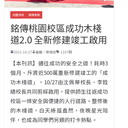
校園快訊
銘傳焦點
銘傳桃園校區成功木棧
道2.0 全新修建竣工啟用
2021-10-27
編輯｜陳瑞斌
1107期
【本刊訊】通往成功的安全之道！耗時3
個月、斥資近500萬重新修建竣工的「成
功木棧道」，10/27由沈佩蒂校長、李銓
總校長共同剪綵啟用，提供師生往返成功
校區一條安全與便捷的人行道路。整修後
的木棧道，白天綠蔭盎然，夜晚星光陪
伴，也成為同學們另類的打卡熱點。