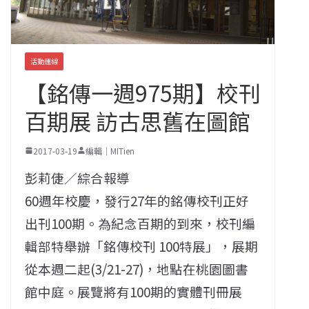
活動連線
【銘傳一週975期】校刊
百期展 訪古思舊在圖館
2017-03-19
編輯｜MITien
彭莉倢／綜合報導
60週年校慶，發行27年的銘傳校刊正好
出刊100期。為紀念百期的到來，校刊編
輯部特舉辦「銘傳校刊 100特展」，展期
從本週二起(3/21-27)，地點在桃園圖書
館中庭。展覽將有100期的實體刊冊展