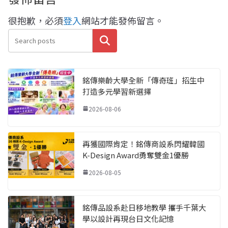
很抱歉，必須
登入
網站才能發佈留言。
搜尋
銘傳樂齡大學全新「傳奇班」招生中
打造多元學習新選擇
2026-08-06
再獲國際肯定！銘傳商設系閃耀韓國
K-Design Award勇奪雙金1優勝
2026-08-05
銘傳品設系赴日移地教學 攜手千葉大
學以設計再現台日文化記憶