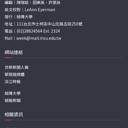
編輯｜陳瑞斌、田美英、許棠詠
英文校對｜LeAnn Eyerman
發行｜銘傳大學
地址｜111台北市士林區中山北路五段250號
電話｜(02)28824564 Ext. 2324
Mail｜
week@mail.mcu.edu.tw
網站連結
世新新聞人報
華岡融媒體
淡江時報
銘傳大學
銘報新聞
相關資訊