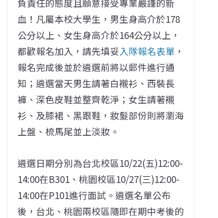
負責任的態度且願意接受專業嚴謹的新
血！凡屬本校大學生，男生身高介於178
公分以上、女生身高介於164公分以上，
都歡報名加入，請先填妥
入隊報名表單
，
報名完成後並於遴選前將以郵件進行通
知；遴選當天男生請著白襯衫、西裝長
褲、深色皮鞋並整齊乾淨；女生請著襯
衫、及膝裙、黑跟鞋，妝髮部份則將瀏海
上盤、梳馬尾並上淡妝。
遴選日期分別為台北校區10/22(五)12:00-
14:00在B301、桃園校區10/27(三)12:00-
14:00在P101進行面試。遴選名單公布
後，台北、桃園兩校區隨即在期中考後的