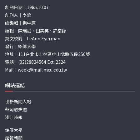
創刊日期｜1985.10.07
創刊人｜李銓
總編輯｜樊中原
編輯｜陳瑞斌、田美英、許棠詠
英文校對｜LeAnn Eyerman
發行｜銘傳大學
地址｜111台北市士林區中山北路五段250號
電話｜(02)28824564 Ext. 2324
Mail｜
week@mail.mcu.edu.tw
網站連結
世新新聞人報
華岡融媒體
淡江時報
銘傳大學
銘報新聞