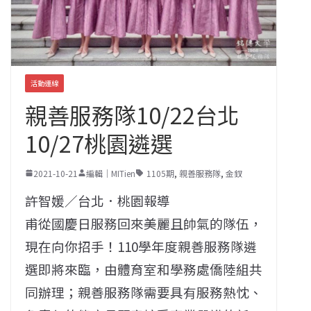
活動連線
親善服務隊10/22台北
10/27桃園遴選
2021-10-21
編輯｜MITien
1105期
,
親善服務隊
,
金釵
許智媛／台北．桃園報導
甫從國慶日服務回來美麗且帥氣的隊伍，
現在向你招手！110學年度親善服務隊遴
選即將來臨，由體育室和學務處僑陸組共
同辦理；親善服務隊需要具有服務熱忱、