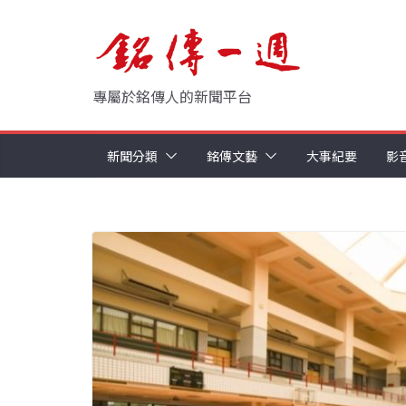
Skip
to
content
專屬於銘傳人的新聞平台
新聞分類
銘傳文藝
大事紀要
影