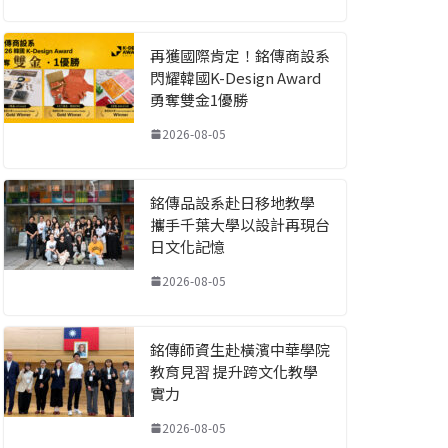
再獲國際肯定！銘傳商設系
閃耀韓國K-Design Award
勇奪雙金1優勝
2026-08-05
銘傳品設系赴日移地教學
攜手千葉大學以設計再現台
日文化記憶
2026-08-05
銘傳師資生赴橫濱中華學院
教育見習 提升跨文化教學
實力
2026-08-05