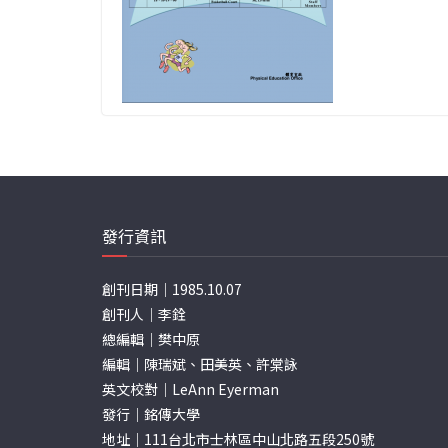
發行資訊
創刊日期｜1985.10.07
創刊人｜李銓
總編輯｜樊中原
編輯｜陳瑞斌、田美英、許棠詠
英文校對｜LeAnn Eyerman
發行｜銘傳大學
地址｜111台北市士林區中山北路五段250號