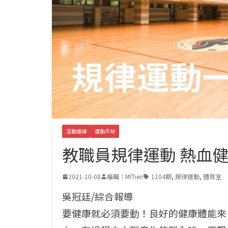
活動連線
運動天地
教職員規律運動 熱血
2021-10-08
編輯｜MITien
1104期
,
規律運動
,
體育室
吳冠廷/綜合報導
要健康就必須要動！良好的健康體能來