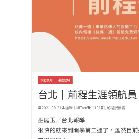
校園快訊
活動連線
台北｜前程生涯領航員
2021-09-21
編輯｜MITien
1101期
,
前程規劃處
巫庭玉／台北報導
很快的就來到開學第二週了，雖然目前