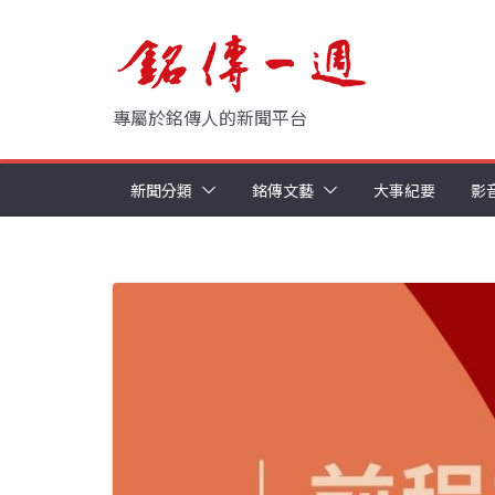
Skip
to
content
專屬於銘傳人的新聞平台
新聞分類
銘傳文藝
大事紀要
影