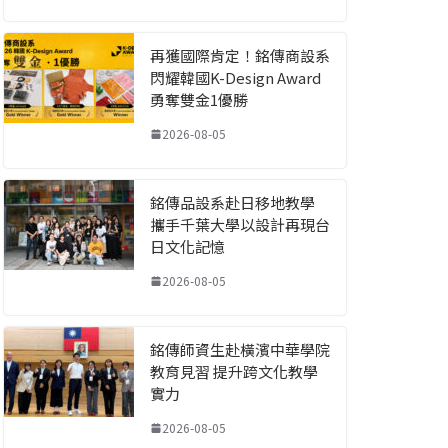
再獲國際肯定！銘傳商設系
閃耀韓國K-Design Award
勇奪雙金1優勝
2026-08-05
銘傳品設系赴日移地教學
攜手千葉大學以設計再現台
日文化記憶
2026-08-05
銘傳師資生赴橫濱中華學院
教育見習 提升跨文化教學
實力
2026-08-05