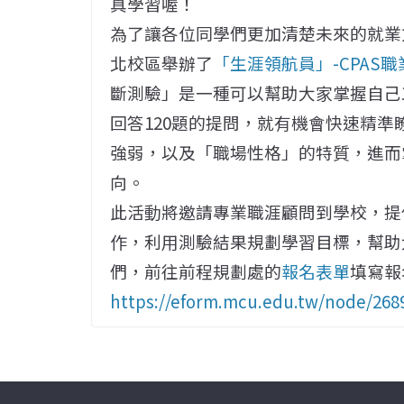
真學習喔！
為了讓各位同學們更加清楚未來的就業
北校區舉辦了
「
生涯領航員」-CPAS
斷測驗」是一種可以幫助大家掌握自己
回答120題的提問，就有機會快速精
強弱，以及「職場性格」的特質，進而
向。
此活動將邀請專業職涯顧問到學校，
提
作，利用測驗結果規劃學習目標，
幫助
們，前往前程規劃處的
報名表單
填寫報
https://eform.mcu.edu.tw/node/
268