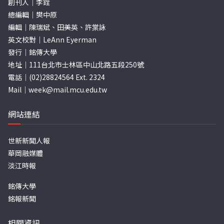
創刊人｜李銓
總編輯｜樊中原
編輯｜陳瑞斌、田美英、許棠詠
英文校對｜LeAnn Eyerman
發行｜銘傳大學
地址｜111台北市士林區中山北路五段250號
電話｜(02)28824564 Ext. 2324
Mail｜
week@mail.mcu.edu.tw
網站連結
世新新聞人報
華岡融媒體
淡江時報
銘傳大學
銘報新聞
相關資訊