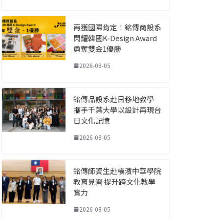
再獲國際肯定！銘傳商設系
閃耀韓國K-Design Award
勇奪雙金1優勝
2026-08-05
銘傳品設系赴日移地教學
攜手千葉大學以設計再現台
日文化記憶
2026-08-05
銘傳師資生赴橫濱中華學院
教育見習 提升跨文化教學
實力
2026-08-05