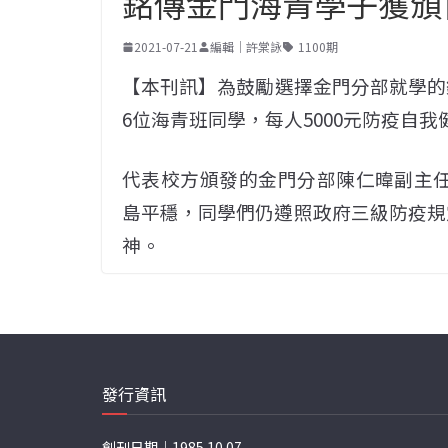
銘傳金門海青學子獲頒
2021-07-21
編輯｜許棠詠
1100期
【本刊訊】為鼓勵選擇金門分部就學的銘
6位海青班同學，每人5000元防疫自
代表校方頒發的金門分部陳仁暐副主任表
島平穩，同學們仍遵照政府三級防疫規
神。
發行資訊
創刊日期｜1985.10.07