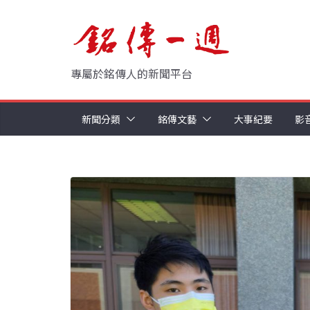
Skip
to
content
專屬於銘傳人的新聞平台
新聞分類
銘傳文藝
大事紀要
影