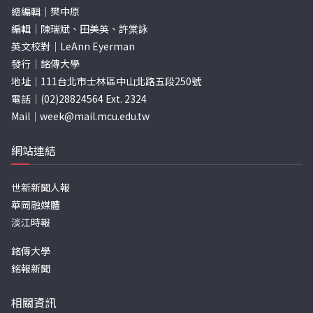
總編輯｜樊中原
編輯｜陳瑞斌、田美英、許棠詠
英文校對｜LeAnn Eyerman
發行｜銘傳大學
地址｜111台北市士林區中山北路五段250號
電話｜(02)28824564 Ext. 2324
Mail｜
week@mail.mcu.edu.tw
網站連結
世新新聞人報
華岡融媒體
淡江時報
銘傳大學
銘報新聞
相關資訊