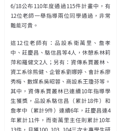
6/18公布110年度通過115件計畫中，有
12位老師一舉指導兩位同學通過，非常
難能可貴。
這12位老師有：品設系衛萬里、詹孝
中、莊慶昌、駱信昌等4人，休憩系林莉
萍和羅健文2人；另有：資傳系賈叢林、
資工系徐熊健、企管系劉娜婷、會計系廖
秀梅、數媒系吳昭蓉、商設系王瓊芬等。
其中，資傳系賈叢林已連續10年指導學
生獲獎，品設系駱信昌（累計18件）和
詹孝中（累計9件）連續6年，莊慶昌連4
年累計11件，而衛萬里主任則累計10年
13件，且獲100, 103, 104三次大專學生研