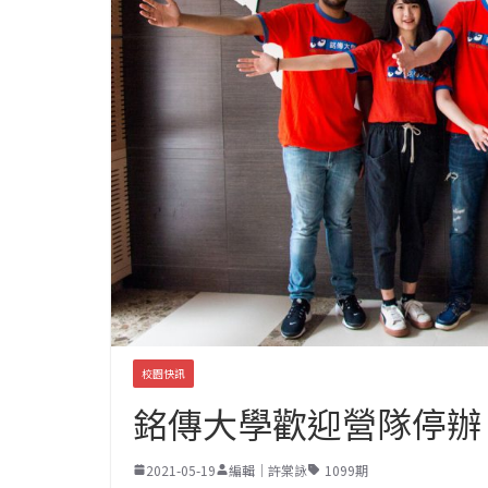
校園快訊
銘傳大學歡迎營隊停辦
2021-05-19
編輯｜許棠詠
1099期