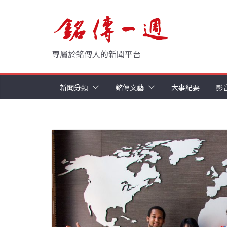
Skip
to
content
專屬於銘傳人的新聞平台
新聞分類
銘傳文藝
大事紀要
影