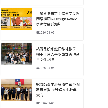
再獲國際肯定！銘傳商設系
閃耀韓國K-Design Award
勇奪雙金1優勝
2026-08-05
銘傳品設系赴日移地教學
攜手千葉大學以設計再現台
日文化記憶
2026-08-05
銘傳師資生赴橫濱中華學院
教育見習 提升跨文化教學
實力
2026-08-05