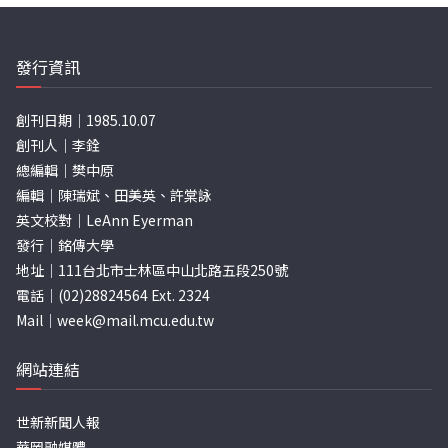
發行資訊
創刊日期｜1985.10.07
創刊人｜李銓
總編輯｜樊中原
編輯｜陳瑞斌、田美英、許棠詠
英文校對｜LeAnn Eyerman
發行｜銘傳大學
地址｜111台北市士林區中山北路五段250號
電話｜(02)28824564 Ext. 2324
Mail｜
week@mail.mcu.edu.tw
網站連結
世新新聞人報
華岡融媒體