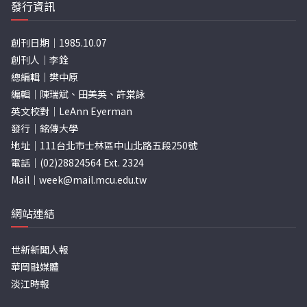
發行資訊
創刊日期｜1985.10.07
創刊人｜李銓
總編輯｜樊中原
編輯｜陳瑞斌、田美英、許棠詠
英文校對｜LeAnn Eyerman
發行｜銘傳大學
地址｜111台北市士林區中山北路五段250號
電話｜(02)28824564 Ext. 2324
Mail｜
week@mail.mcu.edu.tw
網站連結
世新新聞人報
華岡融媒體
淡江時報