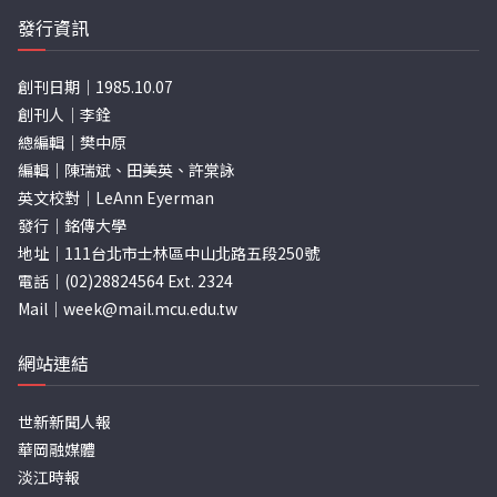
發行資訊
創刊日期｜1985.10.07
創刊人｜李銓
總編輯｜樊中原
編輯｜陳瑞斌、田美英、許棠詠
英文校對｜LeAnn Eyerman
發行｜銘傳大學
地址｜111台北市士林區中山北路五段250號
電話｜(02)28824564 Ext. 2324
Mail｜
week@mail.mcu.edu.tw
網站連結
世新新聞人報
華岡融媒體
淡江時報