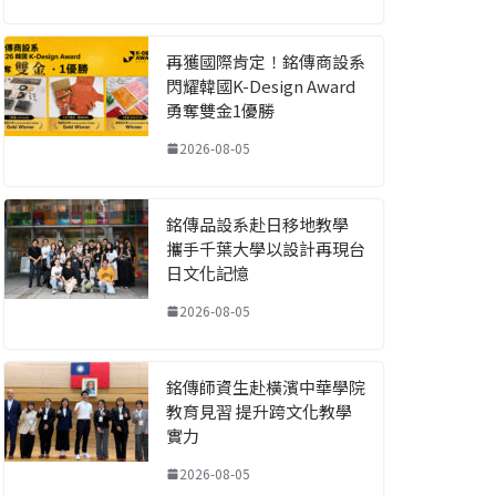
再獲國際肯定！銘傳商設系
閃耀韓國K-Design Award
勇奪雙金1優勝
2026-08-05
銘傳品設系赴日移地教學
攜手千葉大學以設計再現台
日文化記憶
2026-08-05
銘傳師資生赴橫濱中華學院
教育見習 提升跨文化教學
實力
2026-08-05