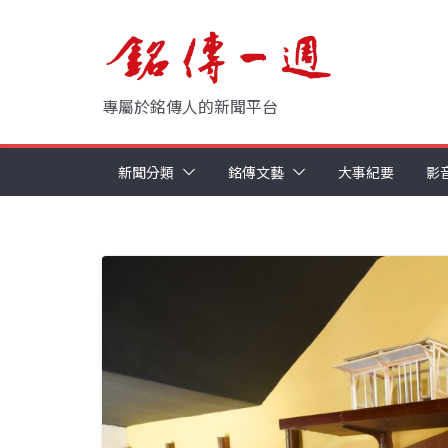
Skip
to
content
專屬於銘傳人的新聞平台
新聞分類
銘傳文藝
大事紀要
影