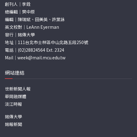
創刊人｜李銓
總編輯｜樊中原
編輯｜陳瑞斌、田美英、許棠詠
英文校對｜LeAnn Eyerman
發行｜銘傳大學
地址｜111台北市士林區中山北路五段250號
電話｜(02)28824564 Ext. 2324
Mail｜
week@mail.mcu.edu.tw
網站連結
世新新聞人報
華岡融媒體
淡江時報
銘傳大學
銘報新聞