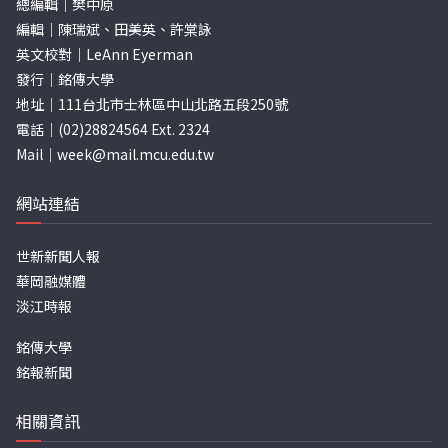
總編輯｜樊中原
編輯｜陳瑞斌、田美英、許棠詠
英文校對｜LeAnn Eyerman
發行｜銘傳大學
地址｜111台北市士林區中山北路五段250號
電話｜(02)28824564 Ext. 2324
Mail｜
week@mail.mcu.edu.tw
網站連結
世新新聞人報
華岡融媒體
淡江時報
銘傳大學
銘報新聞
相關資訊