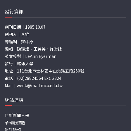
發行資訊
創刊日期｜1985.10.07
創刊人｜李銓
總編輯｜樊中原
編輯｜陳瑞斌、田美英、許棠詠
英文校對｜LeAnn Eyerman
發行｜銘傳大學
地址｜111台北市士林區中山北路五段250號
電話｜(02)28824564 Ext. 2324
Mail｜
week@mail.mcu.edu.tw
網站連結
世新新聞人報
華岡融媒體
淡江時報