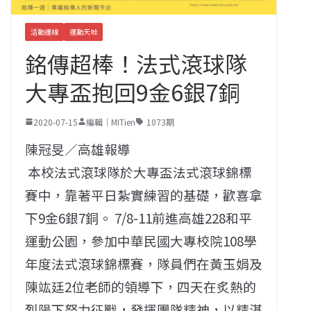
活動連線
運動天地
銘傳超棒！法式滾球隊
大專盃抱回9金6銀7銅
2020-07-15
編輯｜MITien
1073期
陳冠旻／高雄報導
本校法式滾球隊於大專盃法式滾球錦標
賽中，靠著平日紮實練習的基礎，歡喜拿
下9金6銀7銅。 7/8-11前進高雄228和平
運動公園，參加中華民國大專校院108學
年度法式滾球錦標賽，隊員們在黃玉娟及
陳竑廷2位老師的領導下，四天在炙熱的
烈陽下努力征戰，發揮團隊精神，以精湛