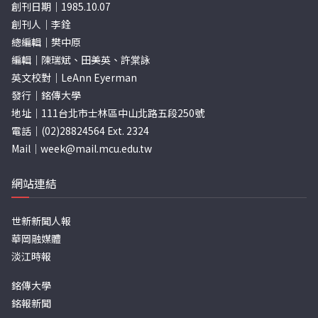
創刊日期｜1985.10.07
創刊人｜李銓
總編輯｜樊中原
編輯｜陳瑞斌、田美英、許棠詠
英文校對｜LeAnn Eyerman
發行｜銘傳大學
地址｜111台北市士林區中山北路五段250號
電話｜(02)28824564 Ext. 2324
Mail｜
week@mail.mcu.edu.tw
網站連結
世新新聞人報
華岡融媒體
淡江時報
銘傳大學
銘報新聞